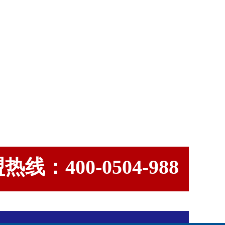
热线：400-0504-988