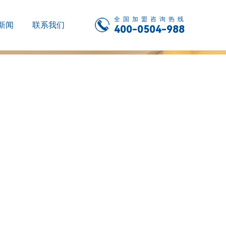
全国加盟咨询热线
新闻
联系我们
400-0504-988