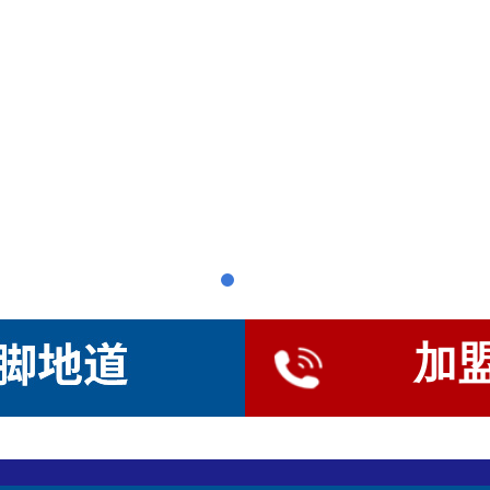
加盟
专业团队