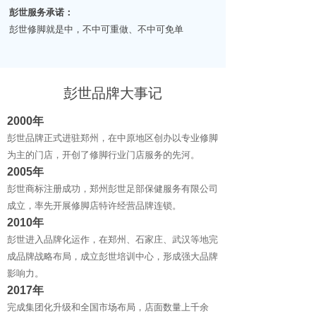
彭世服务承诺：
彭世修脚就是中，不中可重做、不中可免单
彭世品牌大事记
2000年
彭世品牌正式进驻郑州，在中原地区创办以专业修脚
为主的门店，开创了修脚行业门店服务的先河。
2005年
彭世商标注册成功，郑州彭世足部保健服务有限公司
成立，率先开展修脚店特许经营品牌连锁。
2010年
彭世进入品牌化运作，在郑州、石家庄、武汉等地完
成品牌战略布局，成立彭世培训中心，形成强大品牌
影响力。
2017年
完成集团化升级和全国市场布局，店面数量上千余