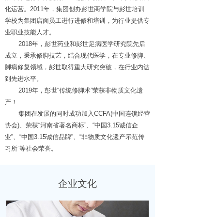
化运营。2011年，集团创办彭世商学院与彭世培训
学校为集团店面员工进行进修和培训，为行业提供专
业职业技能人才。
2018年，彭世药业和彭世足病医学研究院先后
成立，秉承修脚技艺，结合现代医学，在专业修脚、
脚病修复领域，彭世取得重大研究突破，在行业内达
到先进水平。
2019年，彭世“传统修脚术”荣获非物质文化遗
产！
集团在发展的同时成功加入CCFA(中国连锁经营
协会)、荣获“河南省著名商标”、“中国3.15诚信企
业”、“中国3.15诚信品牌”、“非物质文化遗产示范传
习所”等社会荣誉。
企业文化