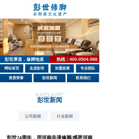
彭世厚道，修脚地道
热线：400-0504-988
网站首页
走进彭世
加盟政策
专业团队
资质荣誉
彭世新闻
联系我们
彭世新闻
公司新闻
行业新闻
彭世24周年，用河南非遗修脚/感恩河南