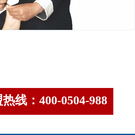
热线：400-0504-988